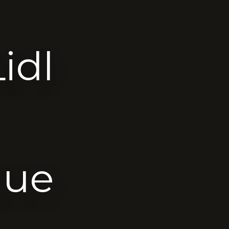
idl
que