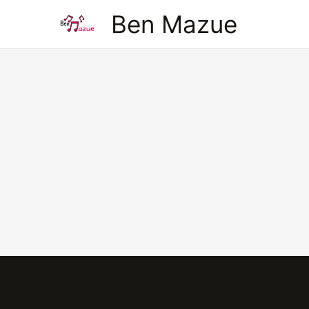
Aller
Ben Mazue
au
contenu