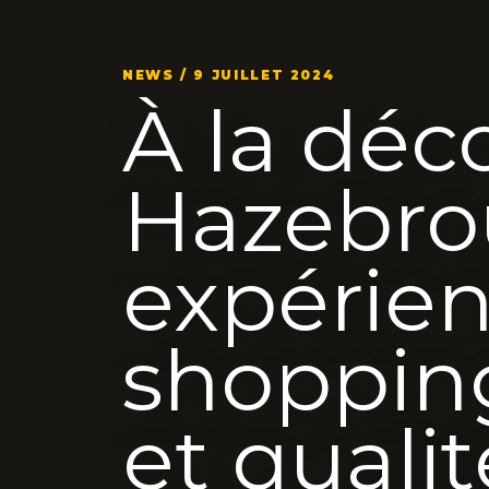
NEWS / 9 JUILLET 2024
À la déc
Hazebro
expérie
shoppin
et qualit