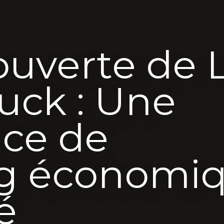
ouverte de L
uck : Une
nce de
g économi
é