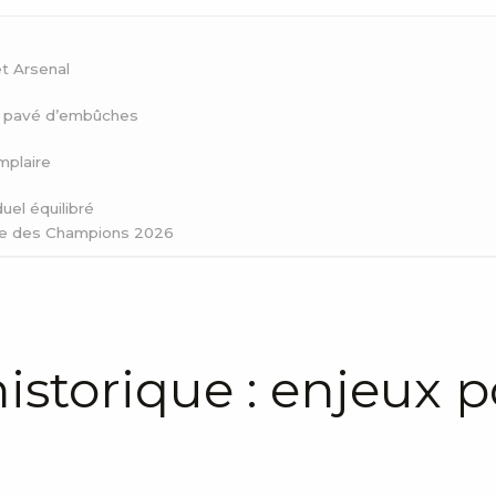
et Arsenal
in pavé d’embûches
mplaire
uel équilibré
gue des Champions 2026
istorique : enjeux 