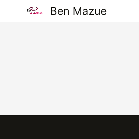
Aller
Ben Mazue
au
contenu