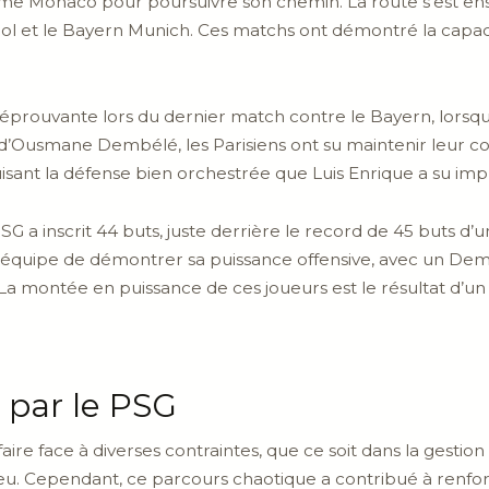
e Monaco pour poursuivre son chemin. La route s’est en
ol et le Bayern Munich. Ces matchs ont démontré la capaci
t éprouvante lors du dernier match contre le Bayern, lorsq
d’Ousmane Dembélé, les Parisiens ont su maintenir leur con
uisant la défense bien orchestrée que Luis Enrique a su imp
G a inscrit 44 buts, juste derrière le record de 45 buts d’
’équipe de démontrer sa puissance offensive, avec un De
a montée en puissance de ces joueurs est le résultat d’un 
 par le PSG
ire face à diverses contraintes, que ce soit dans la gestion
 jeu. Cependant, ce parcours chaotique a contribué à renfor