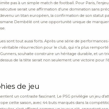
limite pas à un simple match de football. Pour Paris, l’enj
cutive serait une affirmation d’une domination sans précé
 devenu un titan européen, la confirmation de son statut pa
mane Dembélé ont une opportunité unique de marquer l’h
se.
ques sont tout aussi forts. Après une série de performance
ne véritable résurrection pour le club, qui n’a plus remport
 Gunners, souhaite construire un héritage durable, et un t
dessus de la tête serait non seulement une victoire pour l’
hies de jeu
entent un contraste fascinant. Le PSG privilégie un jeu d’at
Europe cette saison, avec 44 buts marqués dans la compétiti
culier, s’est affirmé comme un joueur clé, apportant son fl