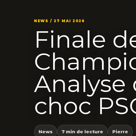
NEWS / 27 MAI 2026
Finale d
Champio
Analyse 
choc PSG
News
7 min de lecture
Pierre