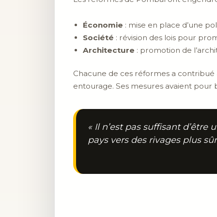
Économie
: mise en place d’une pol
Société
: révision des lois pour pro
Architecture
: promotion de l’archit
Chacune de ces réformes a contribué à 
entourage. Ses mesures avaient pour bu
« Il n’est pas suffisant d’êtr
pays vers des rivages plus sû