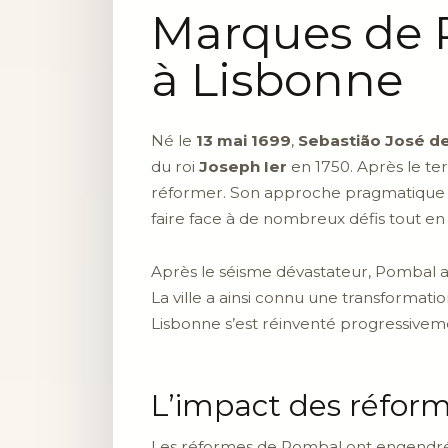
Marques de P
à Lisbonne
Né le
13 mai 1699
,
Sebastião José de
du roi
Joseph Ier
en 1750. Après le te
réformer. Son approche pragmatique a 
faire face à de nombreux défis tout e
Après le séisme dévastateur, Pombal a
La ville a ainsi connu une transformati
Lisbonne s’est réinventé progressiveme
L’impact des réfor
Les réformes de Pombal ont engendré