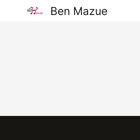
Aller
Ben Mazue
au
contenu