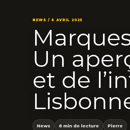
NEWS / 6 AVRIL 2025
Marques
Un aperç
et de l’i
Lisbonn
News
6 min de lecture
Pierre