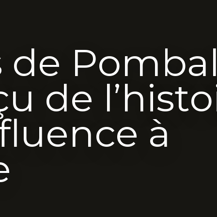
 de Pombal 
u de l’histo
nfluence à
e