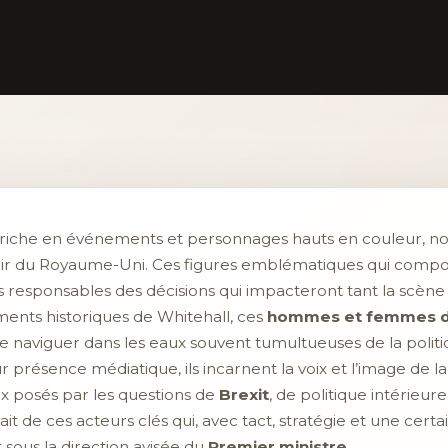
si riche en événements et personnages hauts en couleur, no
nir du Royaume-Uni. Ces figures emblématiques qui compo
es responsables des décisions qui impacteront tant la scène 
iments historiques de Whitehall, ces
hommes et femmes d
e de naviguer dans les eaux souvent tumultueuses de la poli
présence médiatique, ils incarnent la voix et l’image de la
ux posés par les questions de
Brexit
, de politique intérieur
ait de ces acteurs clés qui, avec tact, stratégie et une cer
ous la direction avisée du
Premier ministre
.