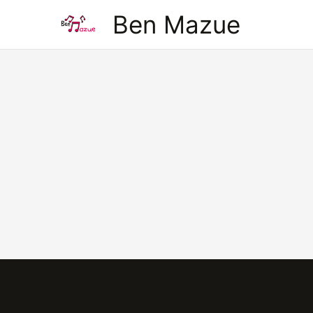
Aller
Ben Mazue
au
contenu