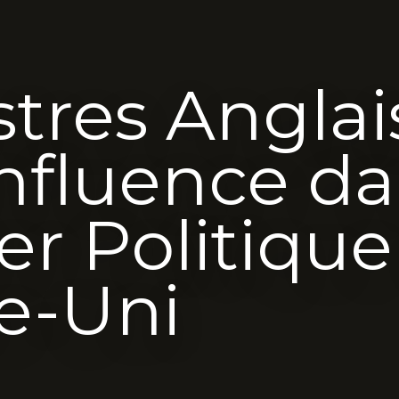
tres Anglais
Influence d
ier Politiqu
e-Uni