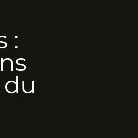
 :
ans
e du