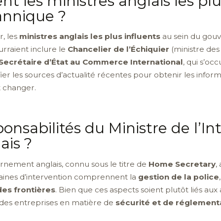
t les ministres anglais les plu
annique ?
, les
ministres anglais les plus influents
au sein du gouv
rraient inclure le
Chancelier de l’Échiquier
(ministre des
Secrétaire d’État au Commerce International
, qui s’o
fier les sources d’actualité récentes pour obtenir les infor
 changer.
onsabilités du Ministre de l’In
is ?
ernement anglais, connu sous le titre de
Home Secretary
,
ines d’intervention comprennent la
gestion de la police
des frontières
. Bien que ces aspects soient plutôt liés aux 
t des entreprises en matière de
sécurité et de réglementa