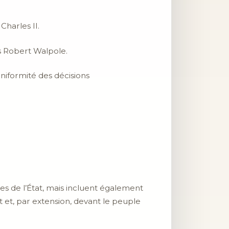
harles II.
s Robert Walpole.
uniformité des décisions
ires de l’État, mais incluent également
t et, par extension, devant le peuple