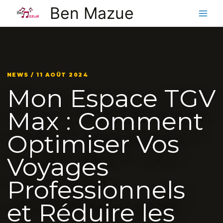
Aller
Ben Mazue
au
contenu
NEWS / 11 AOÛT 2024
Mon Espace TGV
Max : Comment
Optimiser Vos
Voyages
Professionnels
et Réduire les