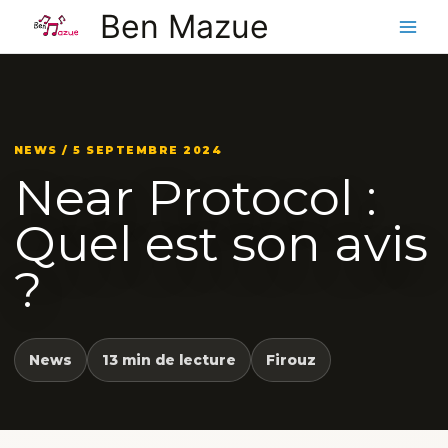
Aller
Ben Mazue
au
contenu
NEWS / 5 SEPTEMBRE 2024
Near Protocol :
Quel est son avis
?
News
13 min de lecture
Firouz