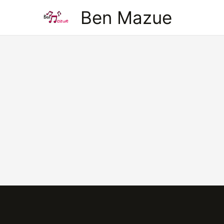
Aller
Ben Mazue
au
contenu