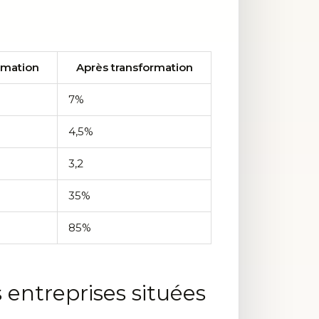
rmation
Après transformation
7%
4,5%
3,2
35%
85%
 entreprises situées