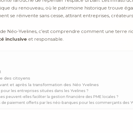
olonté farouche de repenser l’espace urbain. Les infrastru
que du renouveau, où le patrimoine historique trouve ég
nt se réinvente sans cesse, attirant entreprises, créateurs
 de Néo-Yvelines, c’est comprendre comment une terre riche
é inclusive
et responsable.
t
ce des citoyens
vant et après la transformation des Néo Yvelines
our les entreprises situées dans les Yvelines ?
 peuvent-elles faciliter la gestion financière des PME locales ?
ces de paiement offerts par les néo-banques pour les commerçants des Y