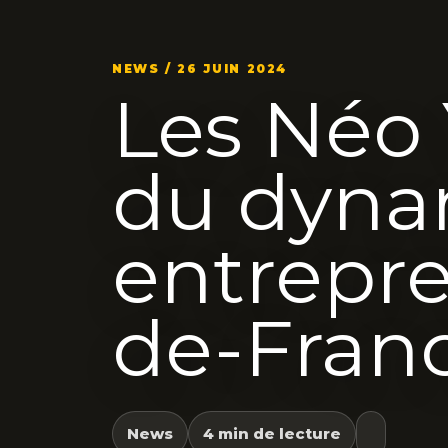
NEWS / 26 JUIN 2024
Les Néo 
du dyn
entrepre
de-Fran
News
4 min de lecture