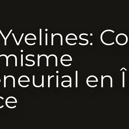
Yvelines: C
amisme
neurial en Î
ce