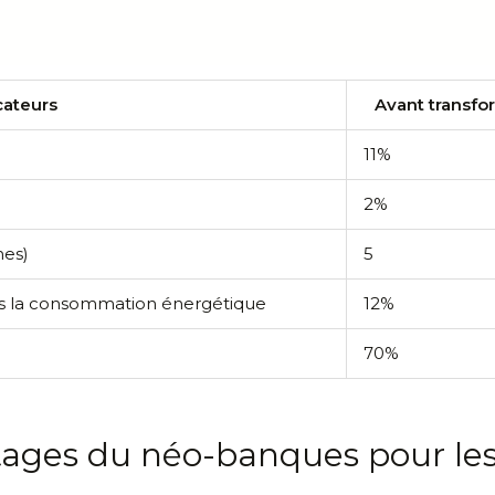
cateurs
Avant transfo
11%
2%
nes)
5
ns la consommation énergétique
12%
70%
tages du néo-banques pour les