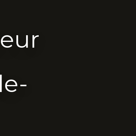
oeur
le-