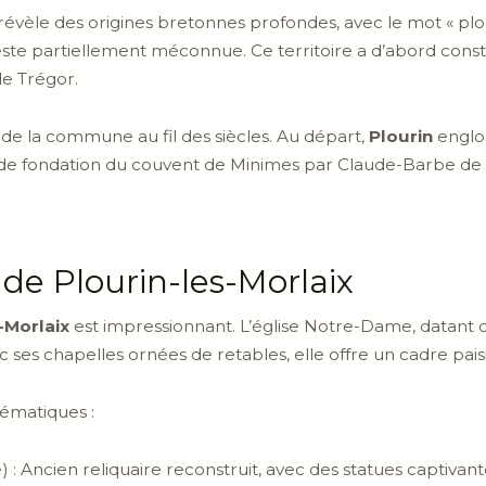
révèle des origines bretonnes profondes, avec le mot « ploe
 reste partiellement méconnue. Ce territoire a d’abord cons
de Trégor.
 de la commune au fil des siècles. Au départ,
Plourin
englob
e de fondation du couvent de Minimes par Claude-Barbe de
 de Plourin-les-Morlaix
-Morlaix
est impressionnant. L’église Notre-Dame, datant du
 ses chapelles ornées de retables, elle offre un cadre paisi
lématiques :
 : Ancien reliquaire reconstruit, avec des statues captivante