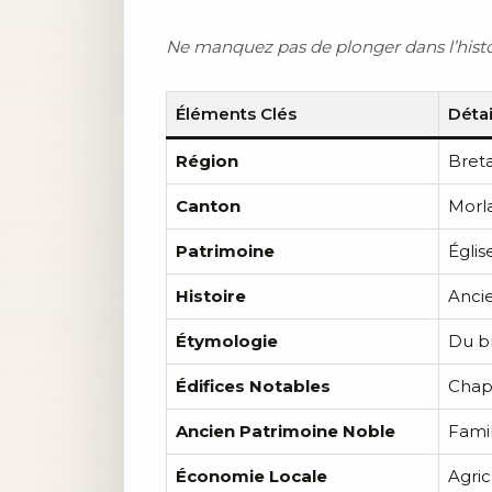
Ne manquez pas de plonger dans l’histoi
Éléments Clés
Détai
Région
Bret
Canton
Morla
Patrimoine
Églis
Histoire
Ancie
Étymologie
Du b
Édifices Notables
Chape
Ancien Patrimoine Noble
Famil
Économie Locale
Agric