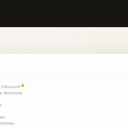
à Découvrir
ire Bretonne
x
s
aix
Morlaix