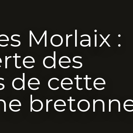
es Morlaix :
rte des
s de cette
e bretonn