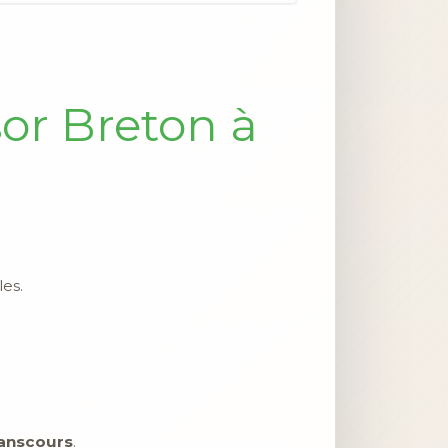
sor Breton à
les.
anscours
.