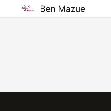
Aller
Ben Mazue
au
contenu