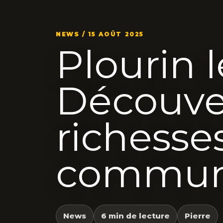
NEWS / 15 AOÛT 2025
Plourin l
Découve
richesse
commun
News
6 min de lecture
Pierre