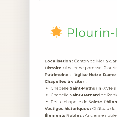
Plourin-l
Localisation :
Canton de Morlaix, ar
Histoire :
Ancienne paroisse, Plourin
Patrimoine :
L’
église Notre-Dame
Chapelles à visiter :
Chapelle
Saint-Mathurin
(XVIe si
Chapelle
Saint-Bernard
de Penla
Petite chapelle de
Sainte-Philo
Vestiges historiques :
Château de
Éléments Nobles :
Ancienne nobles