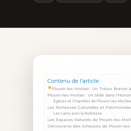
Contenu de l'article :
Plourin-les-Morlaix : Un Trésor Breton 
Plourin-les-Morlaix : Un Slide dans l’Histo
Églises et Chapelles de Plourin-les-Morlai
Les Richesses Culturelles et Patrimoniale
Les Liens avec la Noblesse
Les Espaces Naturels de Plourin-les-Morl
Découverte des richesses de Plourin-les-