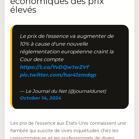
économiques des prix
élevés
Le prix de l'essence va augmenter de
10% à cause d'une nouvelle
réglementation européenne craint la
Cour des compte
https://t.co/YvDQw1wZVf
pic.twitter.com/har41zmdqp
— Le Journal du Net (@journaldunet)
October 14, 2024
Les prix de l’essence aux États-Unis connaissent une
flambée qui suscite de vives inquiétudes chez les
consommateurs et les professionnels de divers