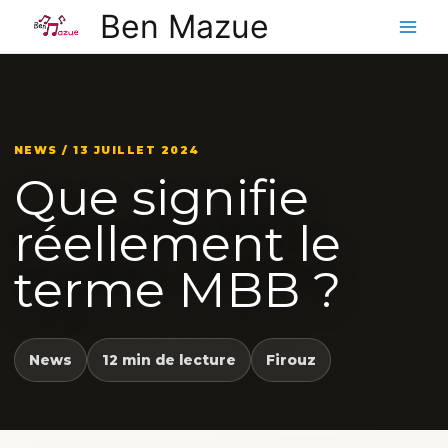
Aller
Ben Mazue
au
contenu
NEWS / 13 JUILLET 2024
Que signifie
réellement le
terme MBB ?
News
12 min de lecture
Firouz