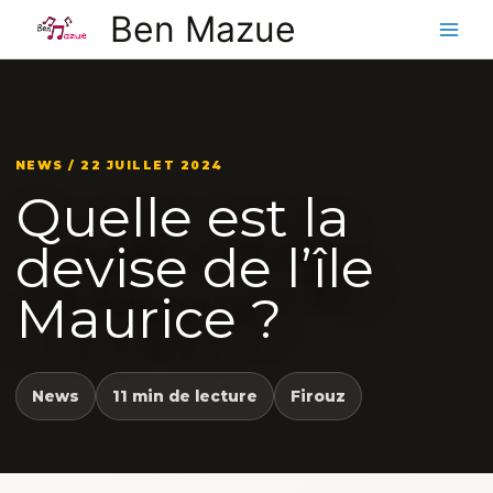
Aller
Ben Mazue
au
contenu
NEWS / 22 JUILLET 2024
Quelle est la
devise de l’île
Maurice ?
News
11 min de lecture
Firouz