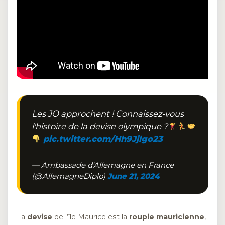
Les JO approchent ! Connaissez-vous
l'histoire de la devise olympique ?
pic.twitter.com/Hh9Jjlgo23
— Ambassade d'Allemagne en France
(@AllemagneDiplo)
June 21, 2024
La
devise
de l’île Maurice est la
roupie mauricienne
,