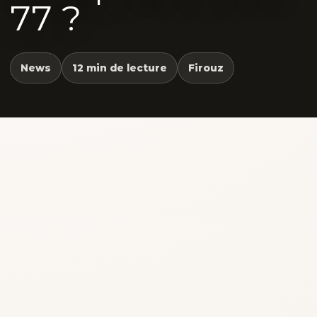
77 ?
News
12 min de lecture
Firouz