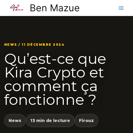
Aller
Ben Mazue
au
contenu
NEWS / 11 DÉCEMBRE 2024
Qu’est-ce que
Kira Crypto et
comment ça
fonctionne ?
News
13 min de lecture
Firouz