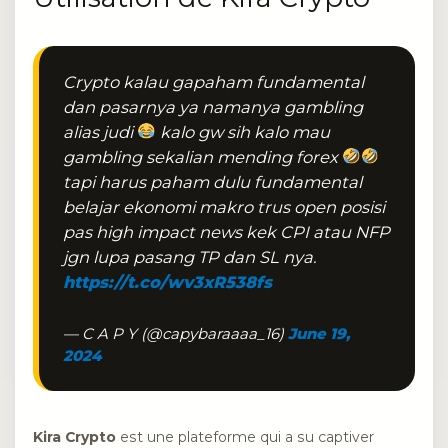
Crypto kalau gapaham fundamental
dan pasarnya ya namanya gambling
alias judi
kalo gw sih kalo mau
gambling sekalian mending forex
tapi harus paham dulu fundamental
belajar ekonomi makro trus open posisi
pas high impact news kek CPI atau NFP
jgn lupa pasang TP dan SL nya.
https://t.co/wv3xR538fs
— C A P Y (@capybaraaaa_16)
June 19,
2024
Kira Crypto
est une plateforme qui a su captiver