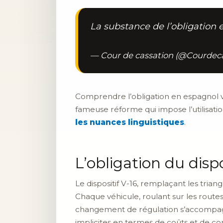
La substance de l’obligation es
— Cour de cassation (@Courdec
Comprendre l’obligation en espagnol va
fameuse réforme qui impose l’utilisatio
les nuances linguistiques
.
L’obligation du dispo
Le dispositif V-16, remplaçant les triang
Chaque véhicule, roulant sur les routes
changement de régulation s’accompagne
implicites en termes de coûts et de con