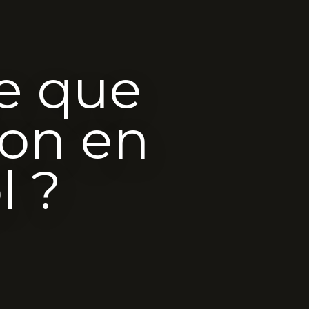
e que
ion en
l ?