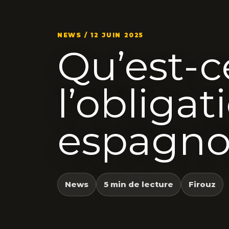
NEWS / 12 JUIN 2025
Qu’est-c
l’obligat
espagno
News
5 min de lecture
Firouz