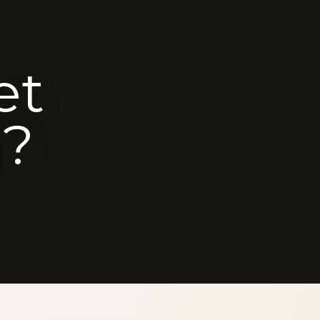
et
 ?