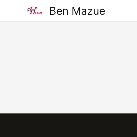
Aller
Ben Mazue
au
contenu