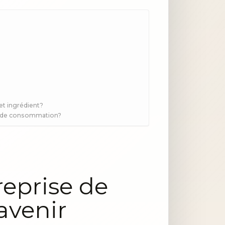
et ingrédient?
 et de consommation?
eprise de
avenir