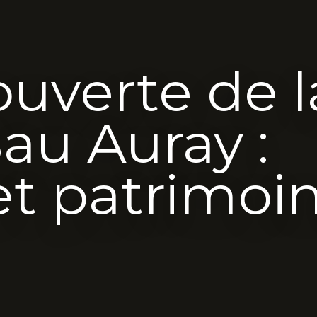
ouverte de l
Sau Auray :
 et patrimoi