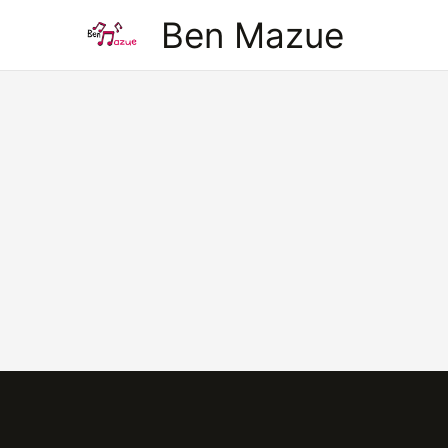
Aller
Ben Mazue
au
contenu