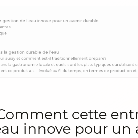
gestion de l’eau innove pour un avenir durable
vantes
ique
 la gestion durable de l’eau
ur auray et comment est-il traditionnellement préparé?
 la gastronomie locale et quels sont les plats typiques qui utilisent c
mment ce produit a-t-il évolué au fil du temps, en termes de production
 Comment cette entr
’eau innove pour un 