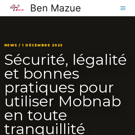
Aller
Ben Mazue
au
contenu
NEWS / 1 DÉCEMBRE 2025
Sécurité, légalité
et bonnes
pratiques pour
utiliser Mobnab
en toute
tranquillité