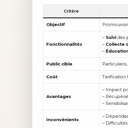
Critère
Objectif
Promouvoir 
–
Suivi
des p
Fonctionnalités
–
Collecte 
–
Éducatio
Public cible
Particuliers
Coût
Tarification
– Impact posi
Avantages
– Récupérat
– Sensibili
– Dépenda
Inconvénients
– Difficulté