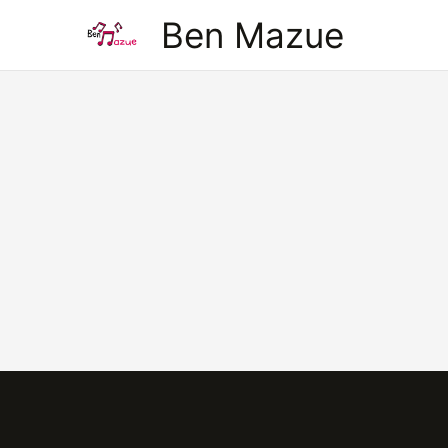
Aller
Ben Mazue
au
contenu