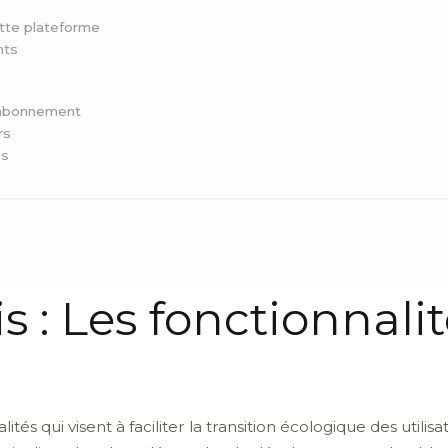
ette plateforme
nts
d’abonnement
rs
és
is : Les fonctionnali
tés qui visent à faciliter la transition écologique des utilis