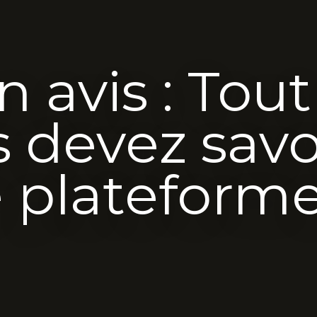
n avis : Tout
 devez savo
e plateform