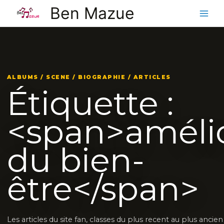
Aller
Ben Mazue
au
contenu
ALBUMS / SCENE / BIOGRAPHIE / ARTICLES
Étiquette :
<span>amélio
du bien-
être</span>
Les articles du site fan, classes du plus recent au plus ancie