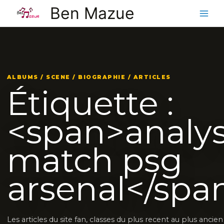
Aller
Ben Mazue
au
contenu
ALBUMS / SCENE / BIOGRAPHIE / ARTICLES
Étiquette :
<span>analy
match psg
arsenal</spa
Les articles du site fan, classes du plus recent au plus ancien