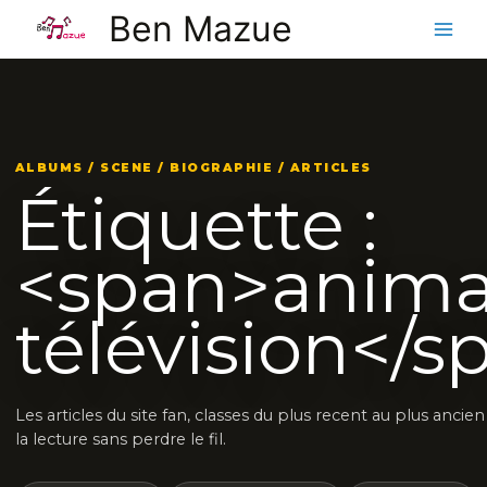
Aller
Ben Mazue
au
contenu
ALBUMS / SCENE / BIOGRAPHIE / ARTICLES
Étiquette :
<span>anima
télévision</s
Les articles du site fan, classes du plus recent au plus anci
la lecture sans perdre le fil.