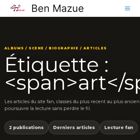
Aller
Ben Mazue
au
contenu
ALBUMS / SCENE / BIOGRAPHIE / ARTICLES
Étiquette :
<span>art</
Les articles du site fan, classes du plus recent au plus ancie
poursuivre la lecture sans perdre le fil.
2 publications
Derniers articles
Lecture fan