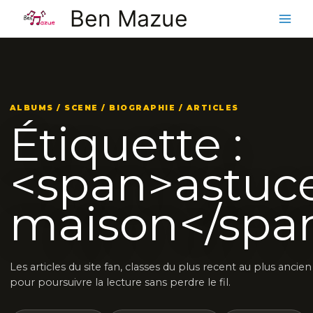
Aller
Ben Mazue
au
contenu
ALBUMS / SCENE / BIOGRAPHIE / ARTICLES
Étiquette :
<span>astuc
maison</spa
Les articles du site fan, classes du plus recent au plus ancien
pour poursuivre la lecture sans perdre le fil.