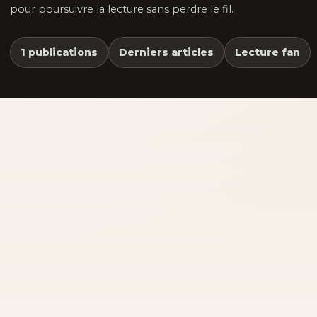
pour poursuivre la lecture sans perdre le fil.
1 publications
Derniers articles
Lecture fan