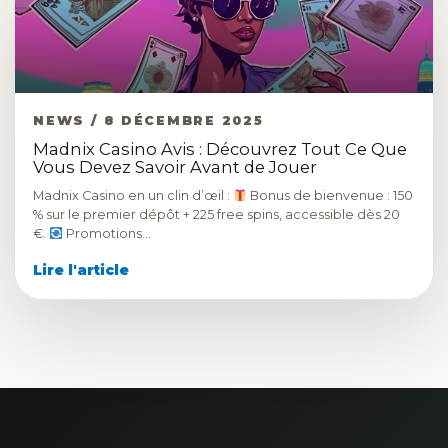
NEWS / 8 DÉCEMBRE 2025
Madnix Casino Avis : Découvrez Tout Ce Que
Vous Devez Savoir Avant de Jouer
Madnix Casino en un clin d’œil :
Bonus de bienvenue : 150
% sur le premier dépôt + 225 free spins, accessible dès 20
€.
Promotions…
Lire l'article