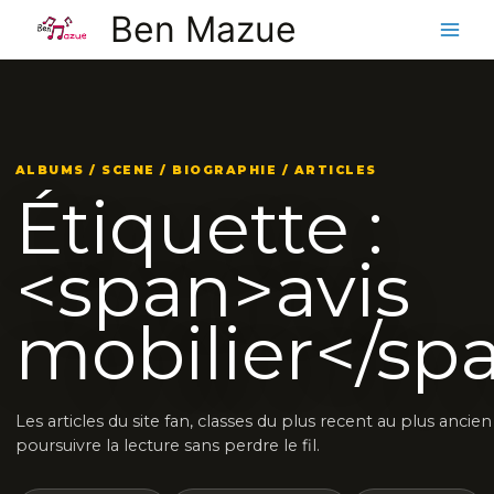
Aller
Ben Mazue
au
contenu
ALBUMS / SCENE / BIOGRAPHIE / ARTICLES
Étiquette :
<span>avis
mobilier</sp
Les articles du site fan, classes du plus recent au plus ancie
poursuivre la lecture sans perdre le fil.