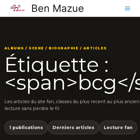
Aller
Ben Mazue
au
contenu
ALBUMS / SCENE / BIOGRAPHIE / ARTICLES
Étiquette :
<span>bcg</
Les articles du site fan, classes du plus recent au plus ancie
lecture sans perdre le fil.
1 publications
Derniers articles
Lecture fan