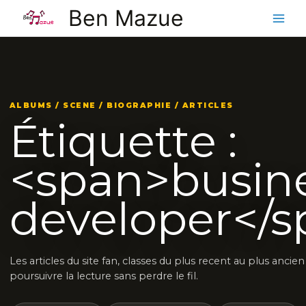
Aller
Ben Mazue
au
contenu
ALBUMS / SCENE / BIOGRAPHIE / ARTICLES
Étiquette :
<span>busin
developer</
Les articles du site fan, classes du plus recent au plus ancie
poursuivre la lecture sans perdre le fil.