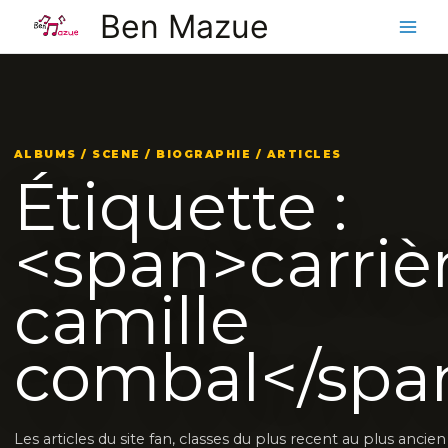
Aller
Ben Mazue
au
contenu
ALBUMS / SCENE / BIOGRAPHIE / ARTICLES
Étiquette :
<span>carriè
camille
combal</spa
Les articles du site fan, classes du plus recent au plus ancien