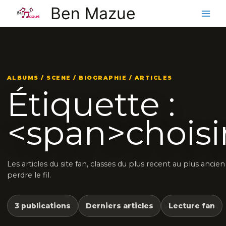
Aller
Ben Mazue
au
contenu
ALBUMS / SCENE / BIOGRAPHIE / ARTICLES
Étiquette :
<span>choisi
Les articles du site fan, classes du plus recent au plus ancie
perdre le fil.
3 publications
Derniers articles
Lecture fan