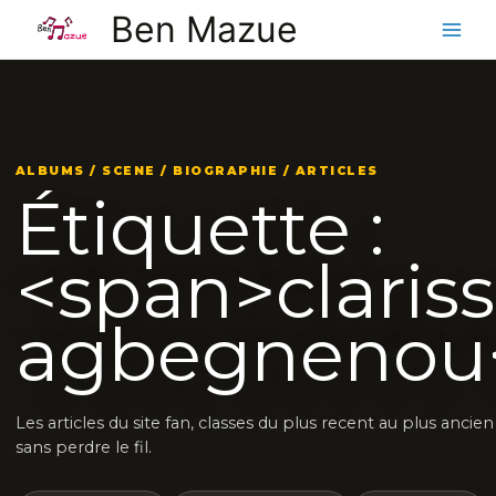
Aller
Ben Mazue
au
contenu
ALBUMS / SCENE / BIOGRAPHIE / ARTICLES
Étiquette :
<span>claris
agbegnenou
Les articles du site fan, classes du plus recent au plus ancie
sans perdre le fil.