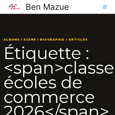
Aller
Ben Mazue
au
contenu
ALBUMS / SCENE / BIOGRAPHIE / ARTICLES
Étiquette :
<span>class
écoles de
commerce
2026</span>