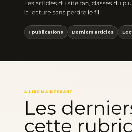
Les articles du site fan, classes du p
la lecture sans perdre le fil.
1 publications
Derniers articles
Lec
A LIRE MAINTENANT
Les dernier
cette rubri