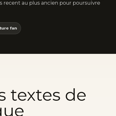
lus recent au plus ancien pour poursuivre
ture fan
s textes de
que