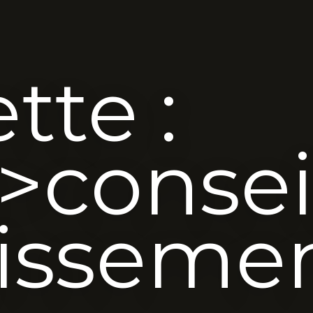
tte :
>consei
tisseme