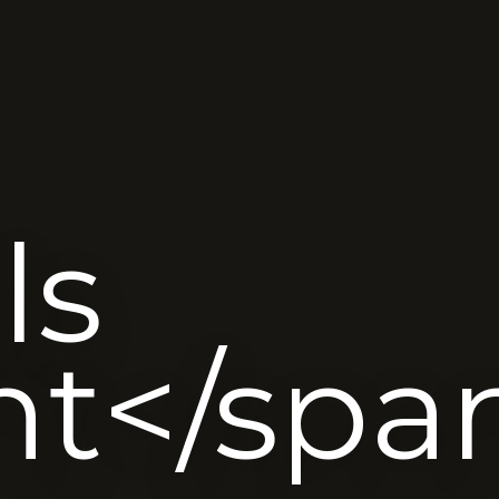
ls
nt</spa