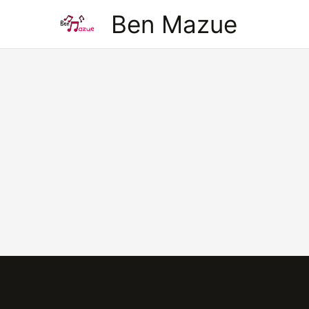
Aller
Ben Mazue
au
contenu