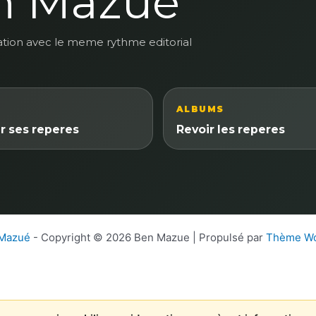
n Mazue
ation avec le meme rythme editorial
ALBUMS
r ses reperes
Revoir les reperes
 Mazué
- Copyright © 2026 Ben Mazue | Propulsé par
Thème Wo