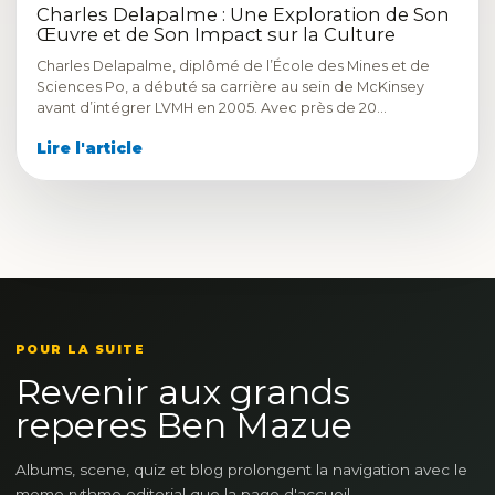
Charles Delapalme : Une Exploration de Son
Œuvre et de Son Impact sur la Culture
Charles Delapalme, diplômé de l’École des Mines et de
Sciences Po, a débuté sa carrière au sein de McKinsey
avant d’intégrer LVMH en 2005. Avec près de 20…
Lire l'article
POUR LA SUITE
Revenir aux grands
reperes Ben Mazue
Albums, scene, quiz et blog prolongent la navigation avec le
meme rythme editorial que la page d'accueil.