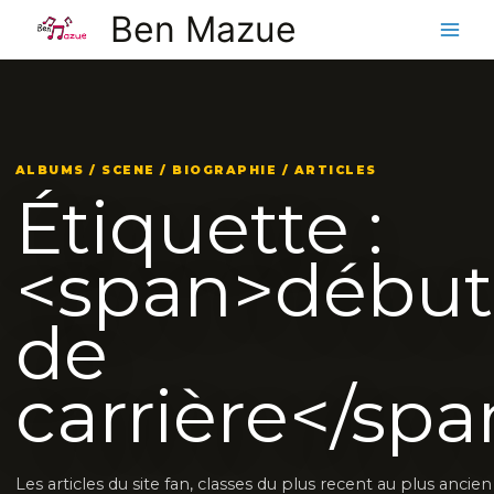
Aller
Ben Mazue
au
contenu
ALBUMS / SCENE / BIOGRAPHIE / ARTICLES
Étiquette :
<span>début
de
carrière</sp
Les articles du site fan, classes du plus recent au plus ancie