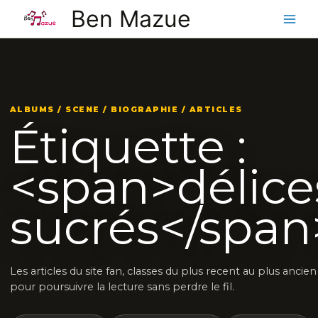
Aller
Ben Mazue
au
contenu
ALBUMS / SCENE / BIOGRAPHIE / ARTICLES
Étiquette :
<span>délice
sucrés</span
Les articles du site fan, classes du plus recent au plus ancien
pour poursuivre la lecture sans perdre le fil.