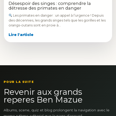
Désespoir des singes : comprendre la
détresse des primates en danger
Les primates en danger : un appel à l’urgence ! Depuis
des décennies, les grands singes tels que les gorilles et les
orangs-outans sont en proie à…
Lire l'article
POUR LA SUITE
Revenir aux grands
reperes Ben Mazue
Albums, scene, quiz et blog prolongent la navigation avec le
meme rythme editorial que la page d'accueil.