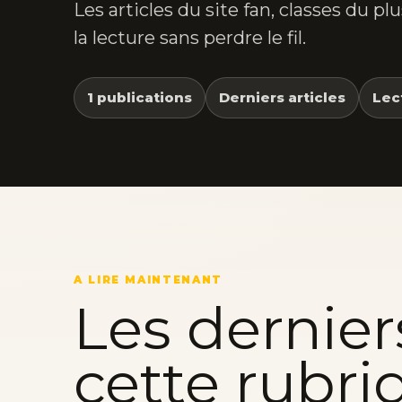
Les articles du site fan, classes du p
la lecture sans perdre le fil.
1 publications
Derniers articles
Lec
A LIRE MAINTENANT
Les dernier
cette rubri