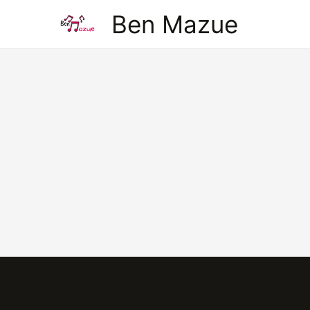
Aller
Ben Mazue
au
contenu