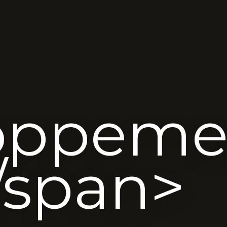
oppeme
/span>