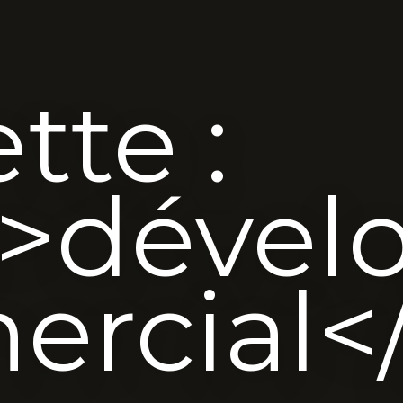
tte :
n>dével
rcial<