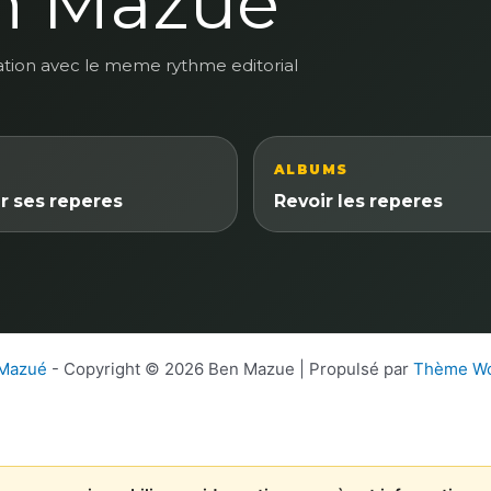
n Mazue
ation avec le meme rythme editorial
ALBUMS
r ses reperes
Revoir les reperes
 Mazué
- Copyright © 2026 Ben Mazue | Propulsé par
Thème Wo