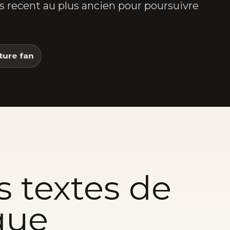
lus recent au plus ancien pour poursuivre
ture fan
s textes de
que