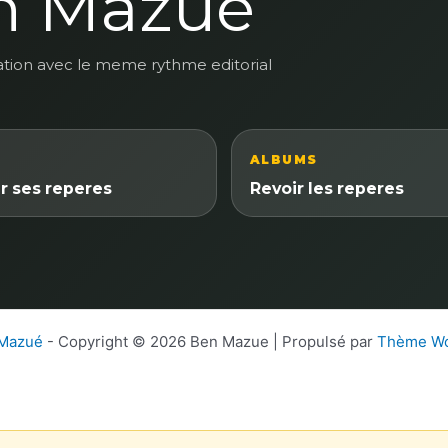
n Mazue
ation avec le meme rythme editorial
ALBUMS
r ses reperes
Revoir les reperes
 Mazué
- Copyright © 2026 Ben Mazue | Propulsé par
Thème Wo