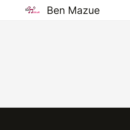
Aller
Ben Mazue
au
contenu