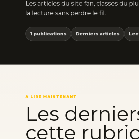
Les articles du site fan, classes du p
la lecture sans perdre le fil.
1 publications
Derniers articles
Lec
A LIRE MAINTENANT
Les dernier
cette rubri