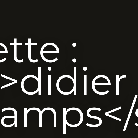
tte :
>didier
amps</