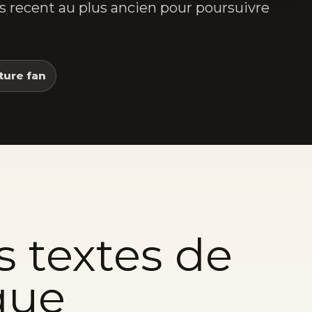
lus recent au plus ancien pour poursuivre
ture fan
s textes de
que