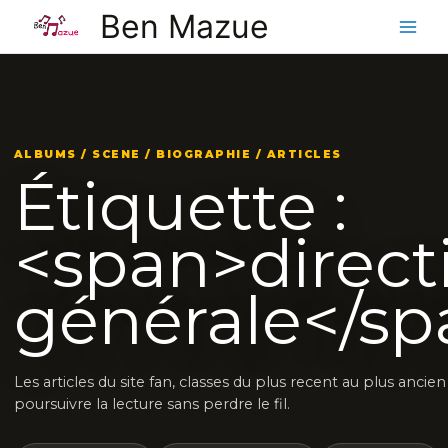
Aller
Ben Mazue
au
contenu
ALBUMS / SCENE / BIOGRAPHIE / ARTICLES
Étiquette :
<span>direct
générale</sp
Les articles du site fan, classes du plus recent au plus ancie
poursuivre la lecture sans perdre le fil.