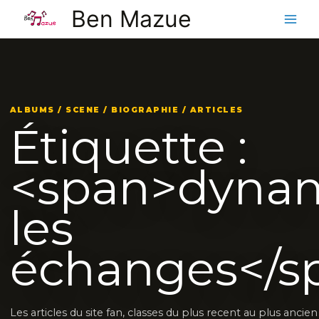
Aller
Ben Mazue
au
contenu
ALBUMS / SCENE / BIOGRAPHIE / ARTICLES
Étiquette :
<span>dynam
les
échanges</s
Les articles du site fan, classes du plus recent au plus anci