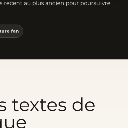
lus recent au plus ancien pour poursuivre
ture fan
s textes de
que