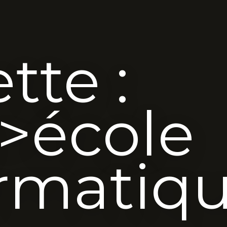
tte :
>école
ormatiq