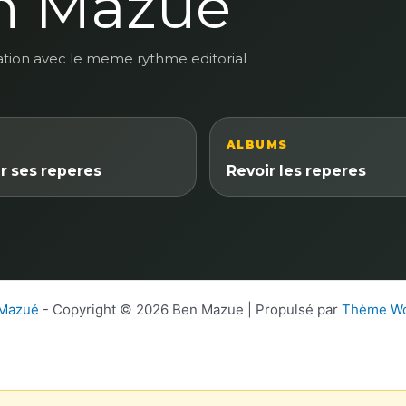
n Mazue
ation avec le meme rythme editorial
ALBUMS
r ses reperes
Revoir les reperes
 Mazué
- Copyright © 2026 Ben Mazue | Propulsé par
Thème Wo