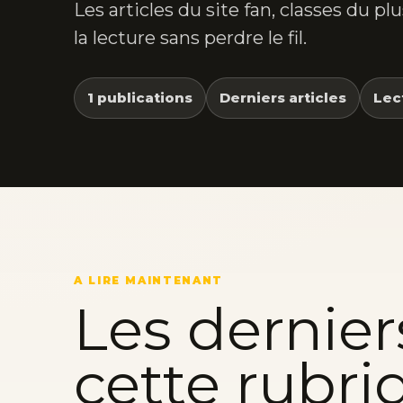
Les articles du site fan, classes du p
la lecture sans perdre le fil.
1 publications
Derniers articles
Lec
A LIRE MAINTENANT
Les dernier
cette rubri