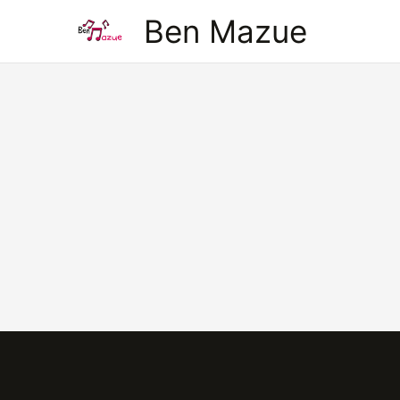
Aller
Ben Mazue
au
contenu