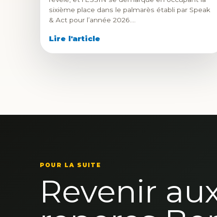
sixième place dans le palmarès établi par Speak
& Act pour l’année 2026.…
Lire l'article
POUR LA SUITE
Revenir au