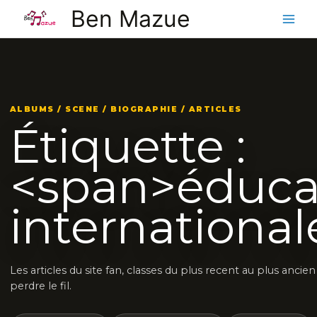
Aller
Ben Mazue
au
contenu
ALBUMS / SCENE / BIOGRAPHIE / ARTICLES
Étiquette :
<span>éduca
internationa
Les articles du site fan, classes du plus recent au plus ancie
perdre le fil.