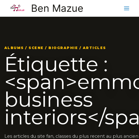
Aller
Ben Mazue
au
contenu
ALBUMS / SCENE / BIOGRAPHIE / ARTICLES
Étiquette :
<span>emm
business
interiors</sp
Les articles du site fan, classes du plus recent au plus ancie