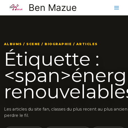
Aller
Ben Mazue
au
contenu
ALBUMS / SCENE / BIOGRAPHIE / ARTICLES
Étiquette :
<span>énerg
renouvelable
Les articles du site fan, classes du plus recent au plus ancie
perdre le fil.