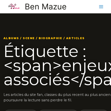
Aller
Ben Mazue
au
contenu
ALBUMS / SCENE / BIOGRAPHIE / ARTICLES
Étiquette :
<span>enjeu
associés</sp
Les articles du site fan, classes du plus recent au plus ancie
poursuivre la lecture sans perdre le fil.