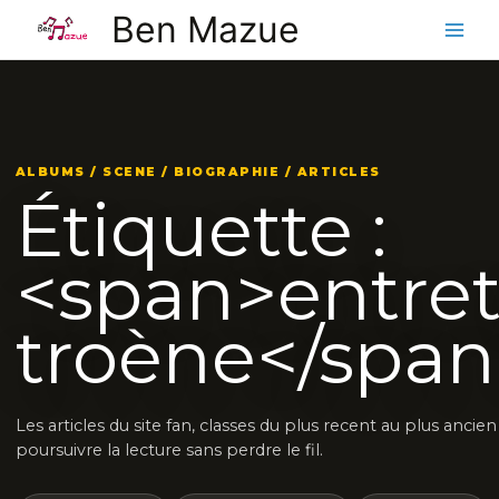
Aller
Ben Mazue
au
contenu
ALBUMS / SCENE / BIOGRAPHIE / ARTICLES
Étiquette :
<span>entret
troène</span
Les articles du site fan, classes du plus recent au plus ancie
poursuivre la lecture sans perdre le fil.