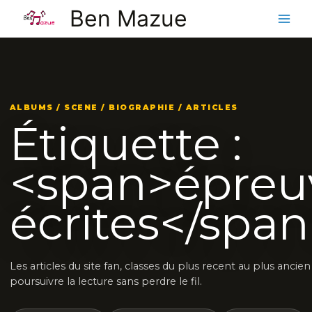
Aller
Ben Mazue
au
contenu
ALBUMS / SCENE / BIOGRAPHIE / ARTICLES
Étiquette :
<span>épreu
écrites</spa
Les articles du site fan, classes du plus recent au plus ancie
poursuivre la lecture sans perdre le fil.