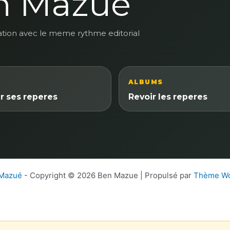
n Mazue
ation avec le meme rythme editorial
ALBUMS
r ses reperes
Revoir les reperes
 Mazué
- Copyright © 2026 Ben Mazue | Propulsé par
Thème Wo