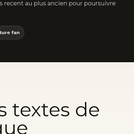
lus recent au plus ancien pour poursuivre
ture fan
s textes de
que