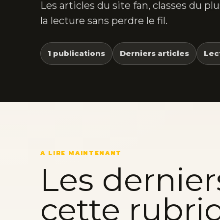
Les articles du site fan, classes du p
la lecture sans perdre le fil.
1 publications
Derniers articles
Lec
A LIRE MAINTENANT
Les dernier
cette rubri