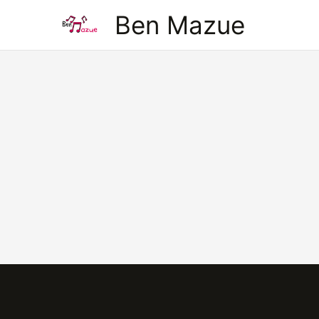
Aller
Ben Mazue
au
contenu