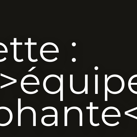
tte :
>équip
phante