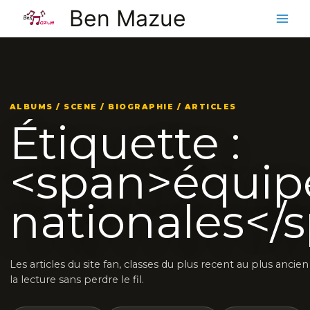
Aller
Ben Mazue
au
contenu
ALBUMS / SCENE / BIOGRAPHIE / ARTICLES
Étiquette :
<span>équip
nationales</
Les articles du site fan, classes du plus recent au plus anci
la lecture sans perdre le fil.