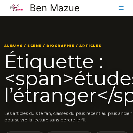
Aller
Ben Mazue
au
contenu
ALBUMS / SCENE / BIOGRAPHIE / ARTICLES
Étiquette :
<span>étude
l’étranger</s
Les articles du site fan, classes du plus recent au plus ancie
poursuivre la lecture sans perdre le fil.